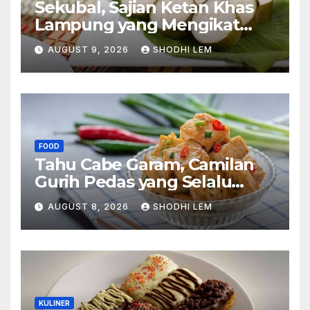
Sekubal, Sajian Ketan Khas
Lampung yang Mengikat
Tradisi dalam Setiap Gigitan
AUGUST 9, 2026
SHODHI LEM
FOOD
Tahu Cabe Garam, Camilan
Gurih Pedas yang Selalu
Bikin Ingin Nambah
AUGUST 8, 2026
SHODHI LEM
KULINER