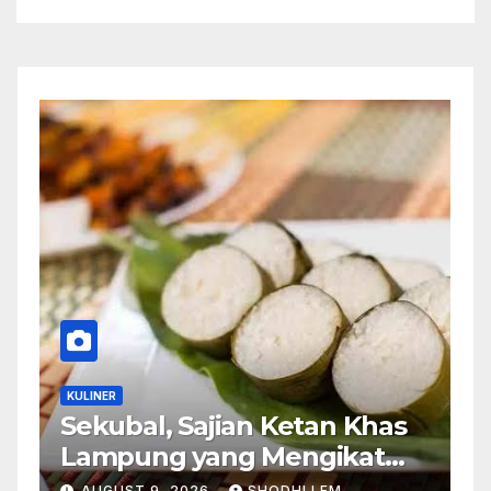
KULINER
Sekubal, Sajian Ketan Khas
Lampung yang Mengikat
Tradisi dalam Setiap Gigitan
AUGUST 9, 2026
SHODHI LEM