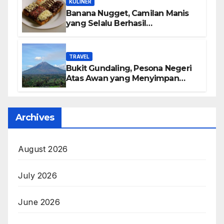
KULINER
Banana Nugget, Camilan Manis
yang Selalu Berhasil
Menghadirkan Kebahagiaan di
Setiap Gigitan
TRAVEL
Bukit Gundaling, Pesona Negeri
Atas Awan yang Menyimpan
Keindahan Alam Berkesan
Archives
August 2026
July 2026
June 2026