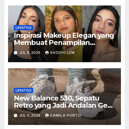
LIFESTYLE
Inspirasi Makeup Elegan yang
Membuat Penampilan
Terlihat Anggun dan
JUL 9, 2026
SHODHI LEM
Memikat Sepanjang Hari
LIFESTYLE
New Balance 530, Sepatu
Retro yang Jadi Andalan Gen
Z
JUL 4, 2026
CAMILA PORTO