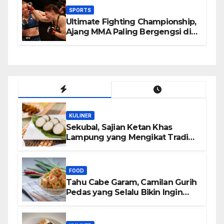
SPORTS
Ultimate Fighting Championship,
Ajang MMA Paling Bergengsi di
Dunia
KULINER
Sekubal, Sajian Ketan Khas
Lampung yang Mengikat Tradisi
dalam Setiap Gigitan
FOOD
Tahu Cabe Garam, Camilan Gurih
Pedas yang Selalu Bikin Ingin
Nambah