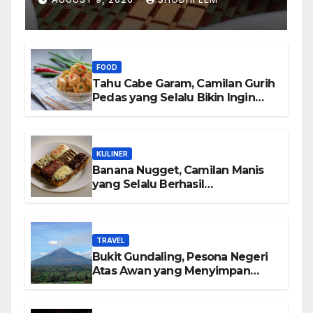
FOOD
Tahu Cabe Garam, Camilan Gurih
Pedas yang Selalu Bikin Ingin
Nambah
KULINER
Banana Nugget, Camilan Manis
yang Selalu Berhasil
Menghadirkan Kebahagiaan di
Setiap Gigitan
TRAVEL
Bukit Gundaling, Pesona Negeri
Atas Awan yang Menyimpan
Keindahan Alam Berkesan