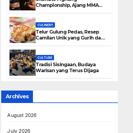
Championship, Ajang MMA
Paling Bergengsi di Dunia
CULINERY
Telur Gulung Pedas, Resep
Camilan Unik yang Gurih dan
Bikin Nagih
CULTURE
Tradisi Sisingaan, Budaya
Warisan yang Terus Dijaga
Archives
August 2026
July 2026