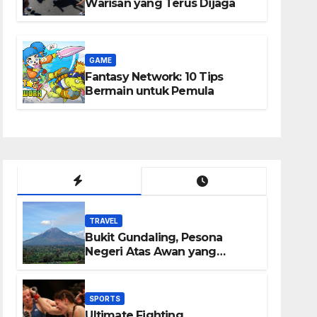
Warisan yang Terus Dijaga
GAME
Fantasy Network: 10 Tips
Bermain untuk Pemula
TRAVEL
Bukit Gundaling, Pesona
Negeri Atas Awan yang
Menyimpan Keindahan Alam
Berkesan
SPORTS
Ultimate Fighting