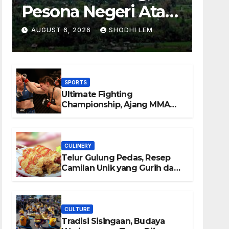
Pesona Negeri Atas
Awan yang
AUGUST 6, 2026
SHODHI LEM
Menyimpan
Keindahan Alam
SPORTS
Berkesan
Ultimate Fighting
Championship, Ajang MMA
Paling Bergengsi di Dunia
CULINERY
Telur Gulung Pedas, Resep
Camilan Unik yang Gurih dan
Bikin Nagih
CULTURE
Tradisi Sisingaan, Budaya