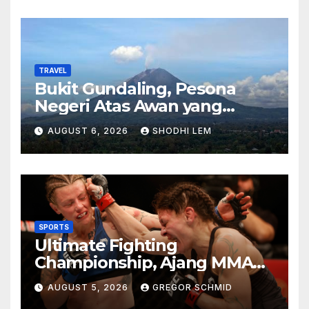
TRAVEL
Bukit Gundaling, Pesona
Negeri Atas Awan yang
Menyimpan Keindahan Alam
AUGUST 6, 2026
SHODHI LEM
Berkesan
SPORTS
Ultimate Fighting
Championship, Ajang MMA
Paling Bergengsi di Dunia
AUGUST 5, 2026
GREGOR SCHMID