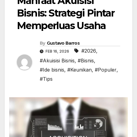
Manfaat Akuisisi
Bisnis: Strategi Pintar
Memperluas Usaha
By
Gustavo Barros
#2026
,
FEB 16, 2026
#Akuisisi Bisnis
,
#Bisnis
,
#Ide bisnis
,
#Keunikan
,
#Populer
,
#Tips