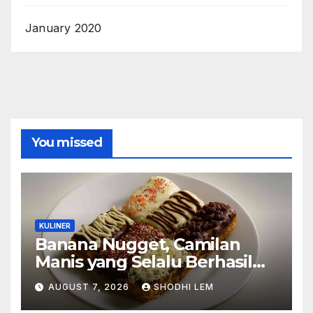
January 2020
You missed
KULINER
Banana Nugget, Camilan
Manis yang Selalu Berhasil
Menghadirkan Kebahagiaan
AUGUST 7, 2026
SHODHI LEM
di Setiap Gigitan