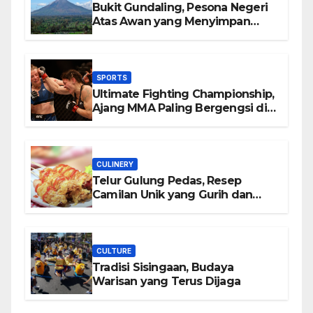
Bukit Gundaling, Pesona Negeri
Atas Awan yang Menyimpan
Keindahan Alam Berkesan
SPORTS
Ultimate Fighting Championship,
Ajang MMA Paling Bergengsi di
Dunia
CULINERY
Telur Gulung Pedas, Resep
Camilan Unik yang Gurih dan
Bikin Nagih
CULTURE
Tradisi Sisingaan, Budaya
Warisan yang Terus Dijaga