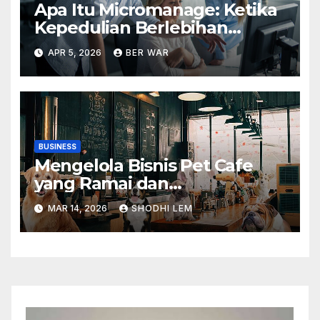
Apa Itu Micromanage: Ketika
Kepedulian Berlebihan
Menjadi Beban
APR 5, 2026
BER WAR
BUSINESS
Mengelola Bisnis Pet Cafe
yang Ramai dan
Berkelanjutan
MAR 14, 2026
SHODHI LEM