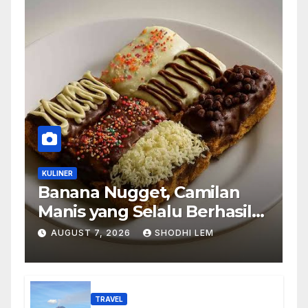
KULINER
Banana Nugget, Camilan
Manis yang Selalu Berhasil
Menghadirkan Kebahagiaan
AUGUST 7, 2026
SHODHI LEM
di Setiap Gigitan
TRAVEL