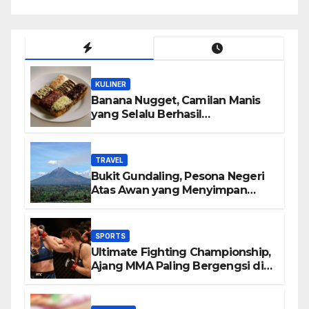
KULINER
Banana Nugget, Camilan Manis
yang Selalu Berhasil
Menghadirkan Kebahagiaan di
Setiap Gigitan
TRAVEL
Bukit Gundaling, Pesona Negeri
Atas Awan yang Menyimpan
Keindahan Alam Berkesan
SPORTS
Ultimate Fighting Championship,
Ajang MMA Paling Bergengsi di
Dunia