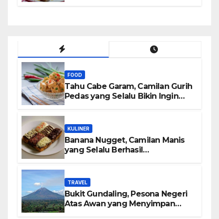
Bikin Nagih
FOOD
Tahu Cabe Garam, Camilan Gurih
Pedas yang Selalu Bikin Ingin
Nambah
KULINER
Banana Nugget, Camilan Manis
yang Selalu Berhasil
Menghadirkan Kebahagiaan di
Setiap Gigitan
TRAVEL
Bukit Gundaling, Pesona Negeri
Atas Awan yang Menyimpan
Keindahan Alam Berkesan