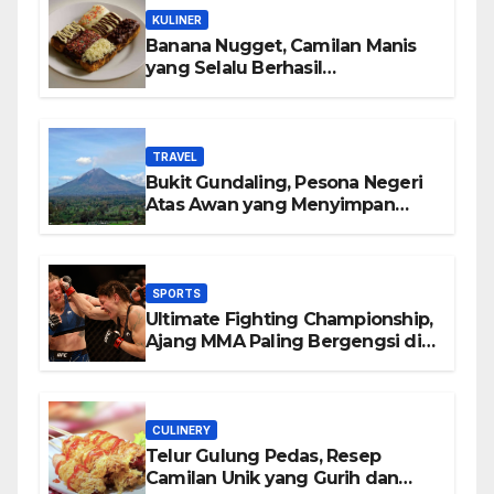
KULINER
Banana Nugget, Camilan Manis
yang Selalu Berhasil
Menghadirkan Kebahagiaan di
Setiap Gigitan
TRAVEL
Bukit Gundaling, Pesona Negeri
Atas Awan yang Menyimpan
Keindahan Alam Berkesan
SPORTS
Ultimate Fighting Championship,
Ajang MMA Paling Bergengsi di
Dunia
CULINERY
Telur Gulung Pedas, Resep
Camilan Unik yang Gurih dan