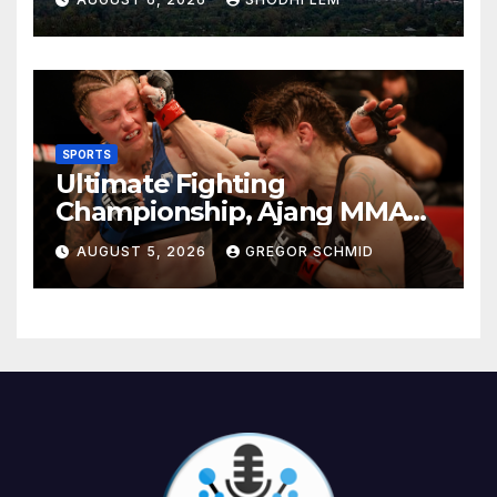
Berkesan
SPORTS
Ultimate Fighting
Championship, Ajang MMA
Paling Bergengsi di Dunia
AUGUST 5, 2026
GREGOR SCHMID