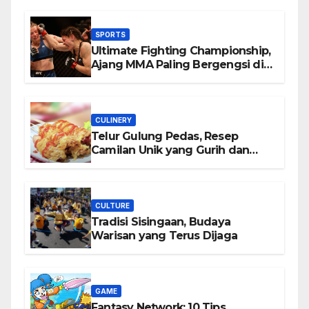
SPORTS
Ultimate Fighting Championship,
Ajang MMA Paling Bergengsi di
Dunia
CULINERY
Telur Gulung Pedas, Resep
Camilan Unik yang Gurih dan
Bikin Nagih
CULTURE
Tradisi Sisingaan, Budaya
Warisan yang Terus Dijaga
GAME
Fantasy Network: 10 Tips