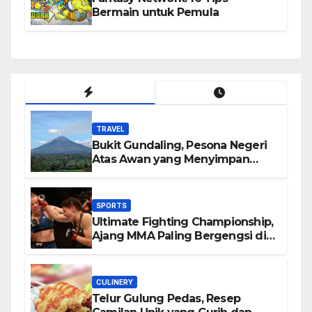
Bermain untuk Pemula
TRAVEL
Bukit Gundaling, Pesona Negeri
Atas Awan yang Menyimpan
Keindahan Alam Berkesan
SPORTS
Ultimate Fighting Championship,
Ajang MMA Paling Bergengsi di
Dunia
CULINERY
Telur Gulung Pedas, Resep