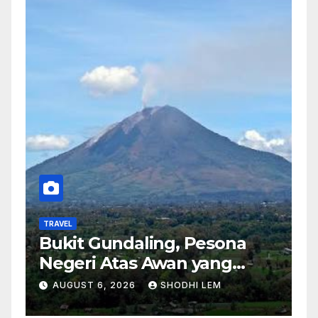
TRAVEL
Bukit Gundaling, Pesona
Negeri Atas Awan yang
Menyimpan Keindahan
AUGUST 6, 2026
SHODHI LEM
Alam Berkesan