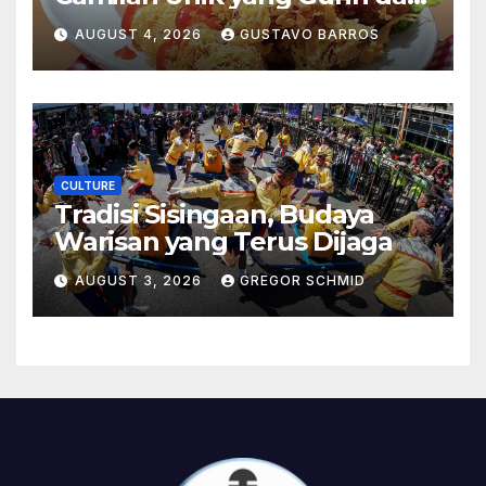
Bikin Nagih
AUGUST 4, 2026
GUSTAVO BARROS
CULTURE
Tradisi Sisingaan, Budaya
Warisan yang Terus Dijaga
AUGUST 3, 2026
GREGOR SCHMID