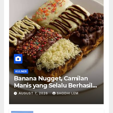
KULINER
Banana Nugget, Camilan
Manis yang Selalu Berhasil
Menghadirkan Kebahagiaan
AUGUST 7, 2026
SHODHI LEM
di Setiap Gigitan