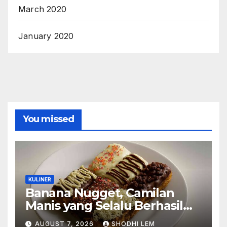
March 2020
January 2020
You missed
KULINER
Banana Nugget, Camilan
Manis yang Selalu Berhasil
Menghadirkan Kebahagiaan
AUGUST 7, 2026
SHODHI LEM