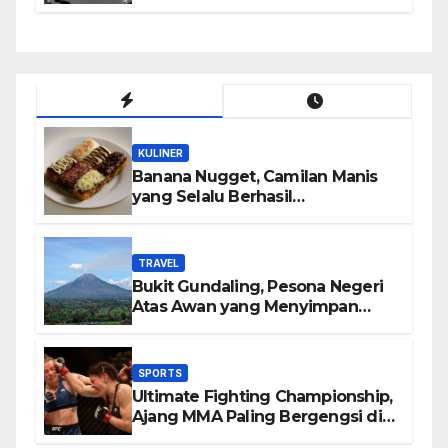
KULINER
Banana Nugget, Camilan Manis
yang Selalu Berhasil
Menghadirkan Kebahagiaan di
Setiap Gigitan
TRAVEL
Bukit Gundaling, Pesona Negeri
Atas Awan yang Menyimpan
Keindahan Alam Berkesan
SPORTS
Ultimate Fighting Championship,
Ajang MMA Paling Bergengsi di
Dunia