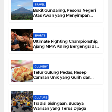
TRAVEL
Bukit Gundaling, Pesona Negeri
Atas Awan yang Menyimpan
Keindahan Alam Berkesan
SPORTS
Ultimate Fighting Championship,
Ajang MMA Paling Bergengsi di
Dunia
CULINERY
Telur Gulung Pedas, Resep
Camilan Unik yang Gurih dan
Bikin Nagih
CULTURE
Tradisi Sisingaan, Budaya
Warisan yang Terus Dijaga