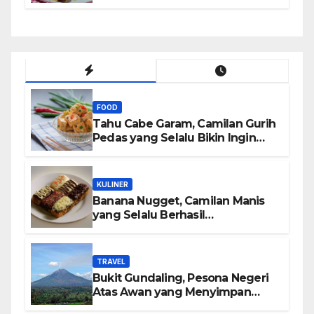
Bikin Nagih
FOOD
Tahu Cabe Garam, Camilan Gurih
Pedas yang Selalu Bikin Ingin
Nambah
KULINER
Banana Nugget, Camilan Manis
yang Selalu Berhasil
Menghadirkan Kebahagiaan di
Setiap Gigitan
TRAVEL
Bukit Gundaling, Pesona Negeri
Atas Awan yang Menyimpan
Keindahan Alam Berkesan