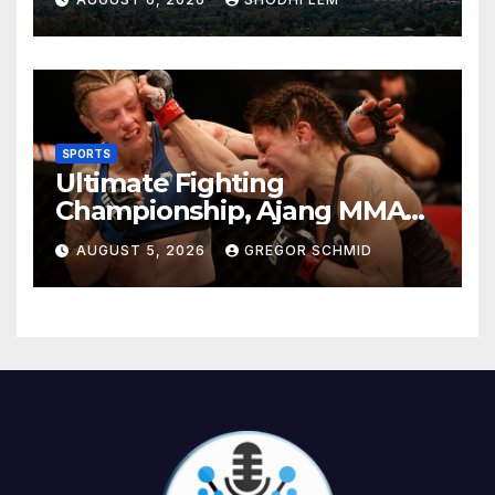
Berkesan
SPORTS
Ultimate Fighting
Championship, Ajang MMA
Paling Bergengsi di Dunia
AUGUST 5, 2026
GREGOR SCHMID