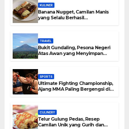
KULINER
Banana Nugget, Camilan Manis
yang Selalu Berhasil
Menghadirkan Kebahagiaan di
Setiap Gigitan
TRAVEL
Bukit Gundaling, Pesona Negeri
Atas Awan yang Menyimpan
Keindahan Alam Berkesan
SPORTS
Ultimate Fighting Championship,
Ajang MMA Paling Bergengsi di
Dunia
CULINERY
Telur Gulung Pedas, Resep
Camilan Unik yang Gurih dan