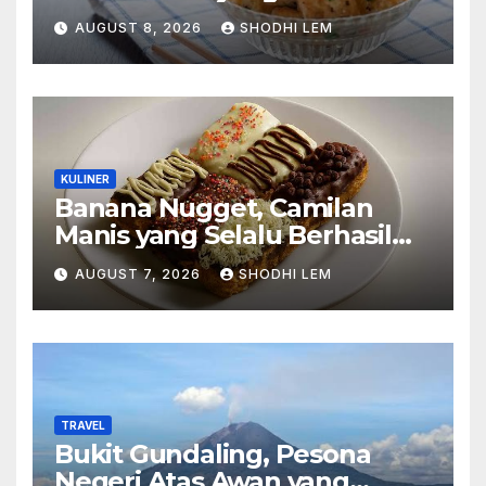
Bikin Ingin Nambah
AUGUST 8, 2026
SHODHI LEM
KULINER
Banana Nugget, Camilan
Manis yang Selalu Berhasil
Menghadirkan Kebahagiaan
AUGUST 7, 2026
SHODHI LEM
di Setiap Gigitan
TRAVEL
Bukit Gundaling, Pesona
Negeri Atas Awan yang