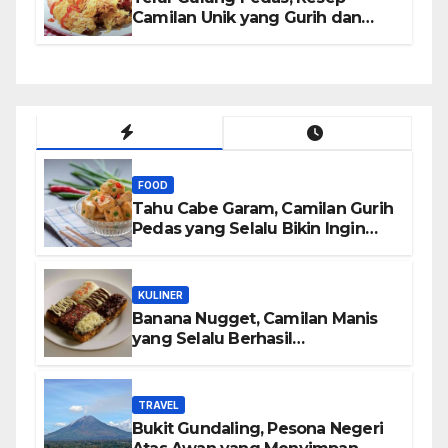
Camilan Unik yang Gurih dan
Bikin Nagih
FOOD
Tahu Cabe Garam, Camilan Gurih
Pedas yang Selalu Bikin Ingin
Nambah
KULINER
Banana Nugget, Camilan Manis
yang Selalu Berhasil
Menghadirkan Kebahagiaan di
Setiap Gigitan
TRAVEL
Bukit Gundaling, Pesona Negeri