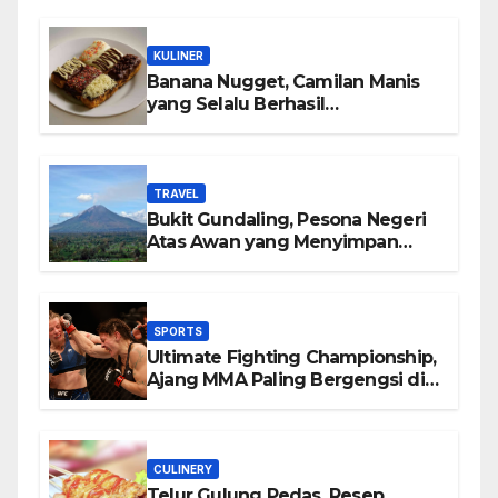
KULINER
Banana Nugget, Camilan Manis
yang Selalu Berhasil
Menghadirkan Kebahagiaan di
Setiap Gigitan
TRAVEL
Bukit Gundaling, Pesona Negeri
Atas Awan yang Menyimpan
Keindahan Alam Berkesan
SPORTS
Ultimate Fighting Championship,
Ajang MMA Paling Bergengsi di
Dunia
CULINERY
Telur Gulung Pedas, Resep