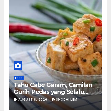
FOOD
Tahu Cabe Garam, Camilan
Gurih Pedas yang Selalu
Bikin Ingin Nambah
AUGUST 8, 2026
SHODHI LEM