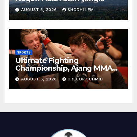
Menyimpan Keindahan Alam
AUGUST 6, 2026
SHODHI LEM
Berkesan
SPORTS
Ultimate Fighting
Championship, Ajang MMA
Paling Bergengsi di Dunia
AUGUST 5, 2026
GREGOR SCHMID