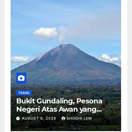
TRAVEL
Bukit Gundaling, Pesona
Negeri Atas Awan yang
Menyimpan Keindahan
AUGUST 6, 2026
SHODHI LEM
Alam Berkesan