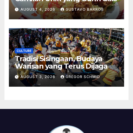
Bikin Nagih
AUGUST 4, 2026
GUSTAVO BARROS
CULTURE
Tradisi Sisingaan, Budaya
Warisan yang Terus Dijaga
AUGUST 3, 2026
GREGOR SCHMID