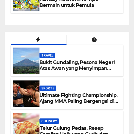
Bermain untuk Pemula
TRAVEL
Bukit Gundaling, Pesona Negeri
Atas Awan yang Menyimpan
Keindahan Alam Berkesan
SPORTS
Ultimate Fighting Championship,
Ajang MMA Paling Bergengsi di
Dunia
CULINERY
Telur Gulung Pedas, Resep