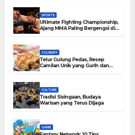
SPORTS
Ultimate Fighting Championship,
Ajang MMA Paling Bergengsi di
Dunia
CULINERY
Telur Gulung Pedas, Resep
Camilan Unik yang Gurih dan
Bikin Nagih
CULTURE
Tradisi Sisingaan, Budaya
Warisan yang Terus Dijaga
GAME
Fantasy Network: 10 Tips