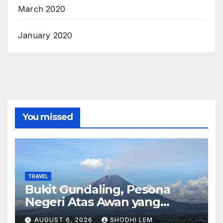
March 2020
January 2020
You missed
TRAVEL
Bukit Gundaling, Pesona
Negeri Atas Awan yang
Menyimpan Keindahan Alam
AUGUST 6, 2026
SHODHI LEM