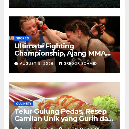
Berkesan
SPORTS
Ultimate Fighting
Championship, Ajang MMA
Paling Bergengsi di Dunia
AUGUST 5, 2026
GREGOR SCHMID
CULINERY
Telur Gulung Pedas, Resep
Camilan Unik yang Gurih dan
Bikin Nagih
AUGUST 4, 2026
GUSTAVO BARROS