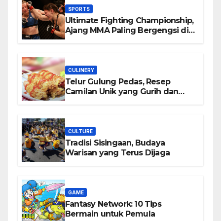
SPORTS
Ultimate Fighting Championship,
Ajang MMA Paling Bergengsi di
Dunia
CULINERY
Telur Gulung Pedas, Resep
Camilan Unik yang Gurih dan
Bikin Nagih
CULTURE
Tradisi Sisingaan, Budaya
Warisan yang Terus Dijaga
GAME
Fantasy Network: 10 Tips
Bermain untuk Pemula