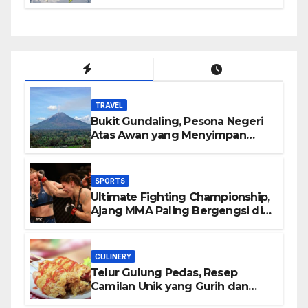
TRAVEL
Bukit Gundaling, Pesona Negeri
Atas Awan yang Menyimpan
Keindahan Alam Berkesan
SPORTS
Ultimate Fighting Championship,
Ajang MMA Paling Bergengsi di
Dunia
CULINERY
Telur Gulung Pedas, Resep
Camilan Unik yang Gurih dan
Bikin Nagih