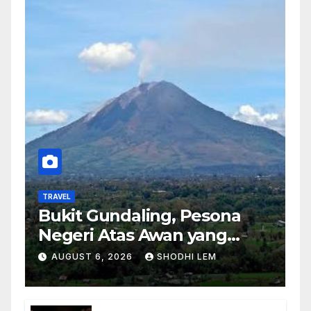
TRAVEL
Bukit Gundaling, Pesona
Negeri Atas Awan yang
Menyimpan Keindahan
AUGUST 6, 2026
SHODHI LEM
Alam Berkesan