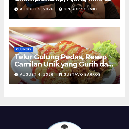
Paling Bergengsi di Dunia
AUGUST 5, 2026
GREGOR SCHMID
CULINERY
Telur Gulung Pedas, Resep
Camilan Unik yang Gurih dan
Bikin Nagih
AUGUST 4, 2026
GUSTAVO BARROS