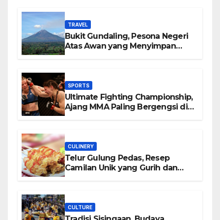
TRAVEL
Bukit Gundaling, Pesona Negeri
Atas Awan yang Menyimpan
Keindahan Alam Berkesan
SPORTS
Ultimate Fighting Championship,
Ajang MMA Paling Bergengsi di
Dunia
CULINERY
Telur Gulung Pedas, Resep
Camilan Unik yang Gurih dan
Bikin Nagih
CULTURE
Tradisi Sisingaan, Budaya