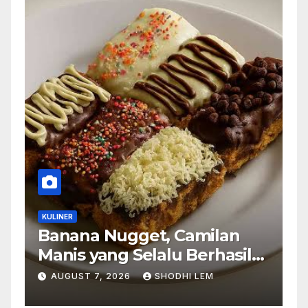
KULINER
Banana Nugget, Camilan
Manis yang Selalu Berhasil
Menghadirkan Kebahagiaan
AUGUST 7, 2026
SHODHI LEM
di Setiap Gigitan