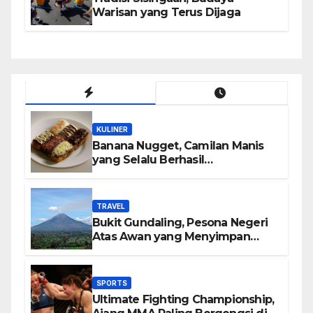
Warisan yang Terus Dijaga
KULINER
Banana Nugget, Camilan Manis
yang Selalu Berhasil
Menghadirkan Kebahagiaan di
Setiap Gigitan
TRAVEL
Bukit Gundaling, Pesona Negeri
Atas Awan yang Menyimpan
Keindahan Alam Berkesan
SPORTS
Ultimate Fighting Championship,