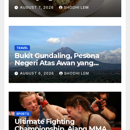
Menghadirkan Kebahagiaan
AUGUST 7, 2026
SHODHI LEM
di Setiap Gigitan
TRAVEL
Bukit Gundaling, Pesona
Negeri Atas Awan yang
Menyimpan Keindahan Alam
AUGUST 6, 2026
SHODHI LEM
Berkesan
SPORTS
Ultimate Fighting
Championship, Ajang MMA