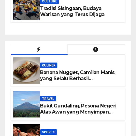
CULTURE
Tradisi Sisingaan, Budaya
Warisan yang Terus Dijaga
KULINER
Banana Nugget, Camilan Manis
yang Selalu Berhasil
Menghadirkan Kebahagiaan di
Setiap Gigitan
TRAVEL
Bukit Gundaling, Pesona Negeri
Atas Awan yang Menyimpan
Keindahan Alam Berkesan
SPORTS