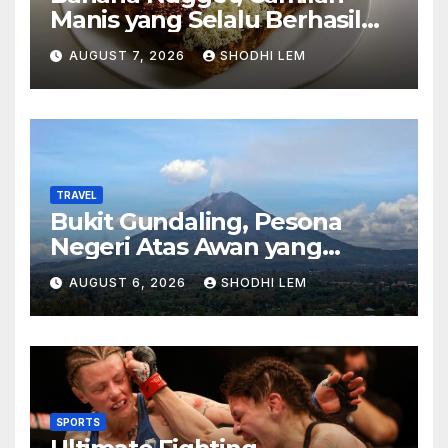
Manis yang Selalu Berhasil
Menghadirkan Kebahagiaan
AUGUST 7, 2026
SHODHI LEM
di Setiap Gigitan
TRAVEL
Bukit Gundaling, Pesona
Negeri Atas Awan yang
Menyimpan Keindahan Alam
AUGUST 6, 2026
SHODHI LEM
Berkesan
SPORTS