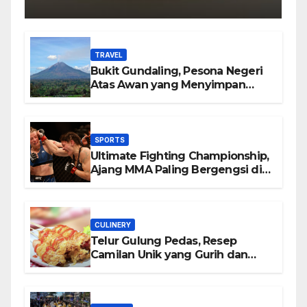
di Setiap Gigitan
TRAVEL
Bukit Gundaling, Pesona Negeri
Atas Awan yang Menyimpan
Keindahan Alam Berkesan
SPORTS
Ultimate Fighting Championship,
Ajang MMA Paling Bergengsi di
Dunia
CULINERY
Telur Gulung Pedas, Resep
Camilan Unik yang Gurih dan
Bikin Nagih