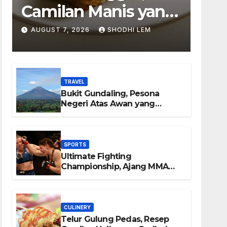
Camilan Manis yang
Selalu Berhasil
AUGUST 7, 2026
SHODHI LEM
Menghadirkan
Kebahagiaan di
TRAVEL
Setiap Gigitan
Bukit Gundaling, Pesona
Negeri Atas Awan yang
Menyimpan Keindahan Alam
Berkesan
SPORTS
Ultimate Fighting
Championship, Ajang MMA
Paling Bergengsi di Dunia
CULINERY
Telur Gulung Pedas, Resep