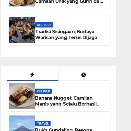
Camilan Unik yang Gurih dan
Bikin Nagih
CULTURE
Tradisi Sisingaan, Budaya
Warisan yang Terus Dijaga
KULINER
Banana Nugget, Camilan
Manis yang Selalu Berhasil
Menghadirkan Kebahagiaan
di Setiap Gigitan
TRAVEL
Bukit Gundaling, Pesona