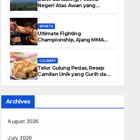
Negeri Atas Awan yang
Menyimpan Keindahan Alam
Berkesan
SPORTS
Ultimate Fighting
Championship, Ajang MMA
Paling Bergengsi di Dunia
CULINERY
Telur Gulung Pedas, Resep
Camilan Unik yang Gurih dan
Bikin Nagih
Archives
August 2026
July 2026