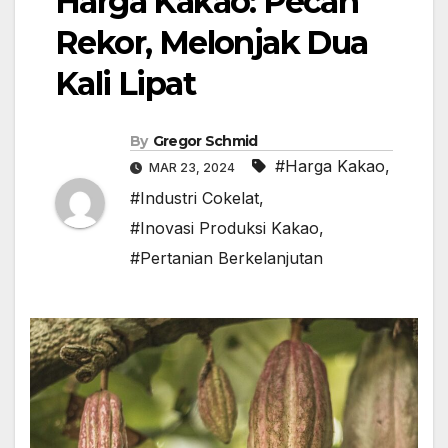
Harga Kakao: Pecah
Rekor, Melonjak Dua
Kali Lipat
By
Gregor Schmid
#Harga Kakao
,
MAR 23, 2024
#Industri Cokelat
,
#Inovasi Produksi Kakao
,
#Pertanian Berkelanjutan